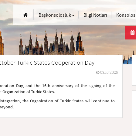
Başkonsolosluk
Bilgi Notları
Konsolosl
ctober Turkic States Cooperation Day
03.10.2025
eration Day, and the 16th anniversary of the signing of the
Organization of Turkic States.
egration, the Organization of Turkic States will continue to
 beyond.