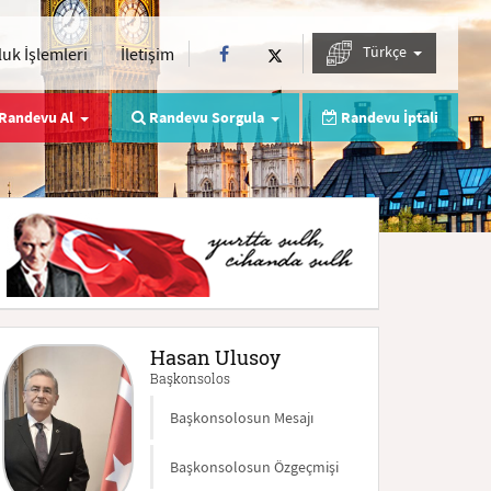
Türkçe
uk İşlemleri
İletişim
Randevu Al
Randevu Sorgula
Randevu İptali
Hasan Ulusoy
Başkonsolos
Başkonsolosun Mesajı
Başkonsolosun Özgeçmişi