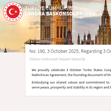
TÜRKİYE CUMHURİYETİ
LONDRA BAŞKONSOLOSLUĞU
No: 198, 3 October 2025, Regarding 3 O
Türkiye Cumhuriyeti Dışişleri Bakanlığı
We proudly celebrate 3 October Turkic States Coop
Nakhchivan Agreement, the founding document of the 
Embodying our shared values and commitment to int
serve peace, prosperity and stability in its region and