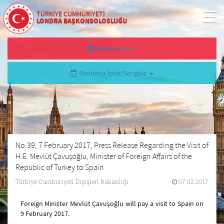
TÜRKİYE CUMHURİYETİ
LONDRA BAŞKONSOLOSLUĞU
Randevu Al
Randevu İptal/Sorgula
No:39, 7 February 2017, Press Release Regarding the Visit of
H.E. Mevlüt Çavuşoğlu, Minister of Foreign Affairs of the
Republic of Turkey to Spain
Türkiye Cumhuriyeti Dışişleri Bakanlığı
07.02.2017
Foreign Minister Mevlüt Çavuşoğlu will pay a visit to Spain on
9 February 2017.